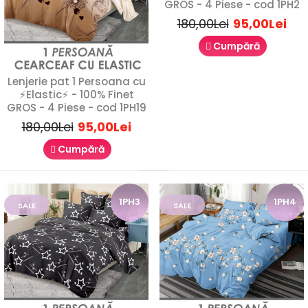
GROS - 4 Piese - cod 1PH2
180,00Lei
95,00Lei
Cumpără
Lenjerie pat 1 Persoana cu
⚡Elastic⚡ - 100% Finet
GROS - 4 Piese - cod 1PH19
180,00Lei
95,00Lei
Cumpără
Lenjerie de pat 1 Persoana - 100% Finet GROS
- 4 Piese - cod 1P2
89,00Lei
180,00Lei
1PH3
1PH4
SALE
SALE
Lenjerie de Pat 1 Persoană Finet Gros – 4 PieseVă prezentăm
o lenjerie de pat pentru o persoană, rea..