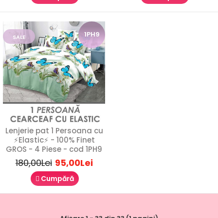
1PH9
SALE
Lenjerie pat 1 Persoana cu
Lenjerie de pat 1 Persoana - 100% Finet GROS
⚡Elastic⚡ - 100% Finet
GROS - 4 Piese - cod 1PH9
- 4 Piese - cod 1P4
180,00Lei
95,00Lei
89,00Lei
180,00Lei
Cumpără