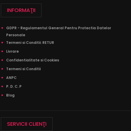
INFORMAŢII
Lenjerie de pat 1 Persoana - 100% Finet GROS
GDPR - Regulamentul General Pentru Protectia Datelor
- 4 Piese - cod 1P5
Personale
Termeni si Conditii: RETUR
89,00Lei
180,00Lei
Livrare
Confidentialitate si Cookies
Termeni si Conditii
ANPC
Lenjerie de Pat 1 Persoană Finet Gros – 4 PieseVă prezentăm
o lenjerie de pat pentru o persoană, rea..
P. D. C. P
Blog
SALE
1P6
SERVICII CLIENŢI