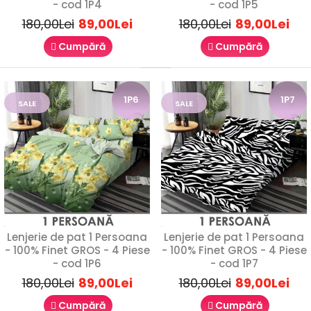
- cod 1P4
- cod 1P5
180,00Lei
89,00Lei
180,00Lei
89,00Lei
Cumpără
Cumpără
Lenjerie de pat 1 Persoana - 100% Finet GROS
- 4 Piese - cod 1P11
1P6
1P7
SALE
SALE
89,00Lei
180,00Lei
Lenjerie de Pat 1 Persoană Finet Gros – 4 PieseVă prezentăm
o lenjerie de pat pentru o persoană, rea..
Lenjerie de pat 1 Persoana
Lenjerie de pat 1 Persoana
- 100% Finet GROS - 4 Piese
- 100% Finet GROS - 4 Piese
- cod 1P6
- cod 1P7
SALE
180,00Lei
89,00Lei
180,00Lei
89,00Lei
1P12
Cumpără
Cumpără