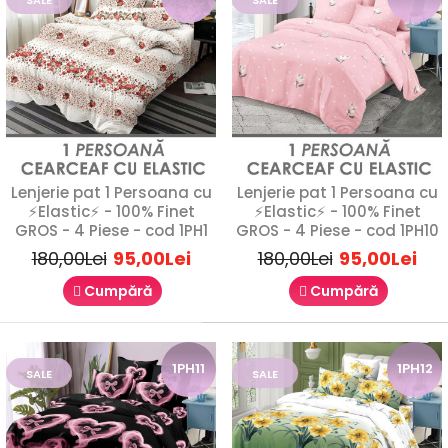
Lenjerie de Pat 1 Persoană Finet Gros – 4 PieseVă prezentăm
o lenjerie de pat pentru o persoană, rea..
SALE
Lenjerie pat 1 Persoana cu
Lenjerie pat 1 Persoana cu
⚡Elastic⚡ - 100% Finet
⚡Elastic⚡ - 100% Finet
1P14
GROS - 4 Piese - cod 1PH1
GROS - 4 Piese - cod 1PH10
180,00Lei
95,00Lei
180,00Lei
95,00Lei
Cumpără
Cumpără
1PH11
1PH12
SALE
SALE