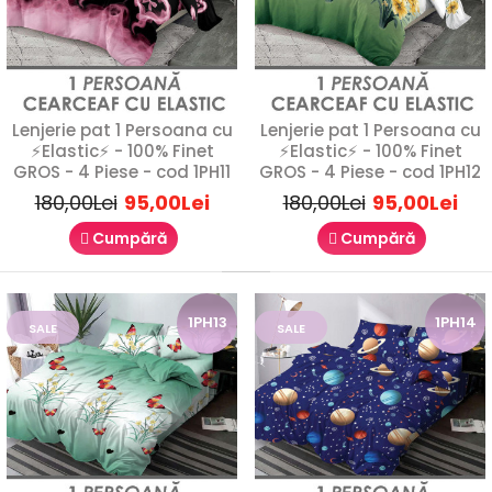
Lenjerie pat 1 Persoana cu
Lenjerie pat 1 Persoana cu
⚡Elastic⚡ - 100% Finet
⚡Elastic⚡ - 100% Finet
GROS - 4 Piese - cod 1PH11
GROS - 4 Piese - cod 1PH12
Lenjerie de pat 1 Persoana - 100% Finet GROS
180,00Lei
95,00Lei
180,00Lei
95,00Lei
- 4 Piese - cod 1P14
Cumpără
Cumpără
89,00Lei
180,00Lei
1PH13
1PH14
SALE
SALE
Lenjerie de Pat 1 Persoană Finet Gros – 4 PieseVă prezentăm
o lenjerie de pat pentru o persoană, rea..
SALE