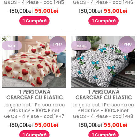
GROS - 4 Piese - cod 1PH5
GROS - 4 Piese - cod 1PH6
Lenjerie de pat 1 Persoana - 100% Finet GROS
180,00Lei
95,00Lei
180,00Lei
95,00Lei
- 4 Piese - cod 1P3
Cumpără
Cumpără
89,00Lei
180,00Lei
1PH7
1PH8
SALE
SALE
Lenjerie de Pat 1 Persoană Finet Gros – 4 PieseVă prezentăm
o lenjerie de pat pentru o persoană, rea..
SALE
Lenjerie pat 1 Persoana cu
Lenjerie pat 1 Persoana cu
1P4
⚡Elastic⚡ - 100% Finet
⚡Elastic⚡ - 100% Finet
GROS - 4 Piese - cod 1PH7
GROS - 4 Piese - cod 1PH8
180,00Lei
95,00Lei
180,00Lei
95,00Lei
Cumpără
Cumpără