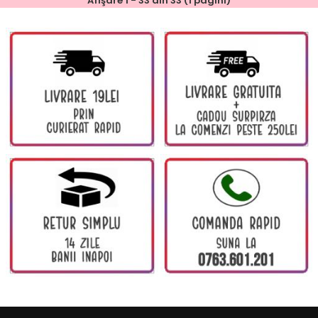
Afişare 1 - 33 din 33 (1 pagini)
Lenjerie de Pat 1 Persoană Finet Gros – 4 PieseVă prezentăm
o lenjerie de pat pentru o persoană, rea..
SALE
1P5