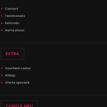
Contact
Testimonials
Returnări
Harta sitului
EXTRA
Vouchere cadou
Afiliaţi
Lenjerie de pat 1 Persoana - 100% Finet GROS
Oferte speciale
- 4 Piese - cod 1P6
89,00Lei
180,00Lei
CONTUL MEU