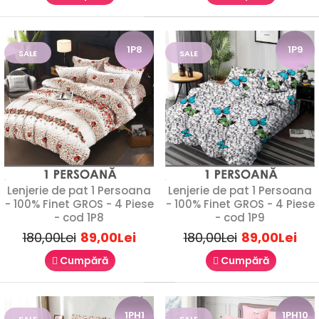
1P8
1P9
SALE
SALE
Lenjerie de pat 1 Persoana
Lenjerie de pat 1 Persoana
- 100% Finet GROS - 4 Piese
- 100% Finet GROS - 4 Piese
- cod 1P8
- cod 1P9
180,00Lei
89,00Lei
180,00Lei
89,00Lei
Lenjerie de pat 1 Persoana - 100% Finet GROS
Cumpără
Cumpără
- 4 Piese - cod 1P12
89,00Lei
180,00Lei
1PH1
1PH10
SALE
SALE