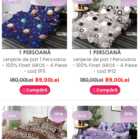
Lenjerie de pat 1 Persoana - 100% Finet GROS
- 4 Piese - cod 1P1
89,00Lei
180,00Lei
Lenjerie de pat 1 Persoana
Lenjerie de pat 1 Persoana
- 100% Finet GROS - 4 Piese
- 100% Finet GROS - 4 Piese
Lenjerie de Pat 1 Persoană Finet Gros – 4 PieseVă prezentăm
- cod 1P11
- cod 1P12
o lenjerie de pat pentru o persoană, rea..
180,00Lei
89,00Lei
180,00Lei
89,00Lei
Cumpără
Cumpără
SALE
1P10
1P14
1P15
SALE
SALE