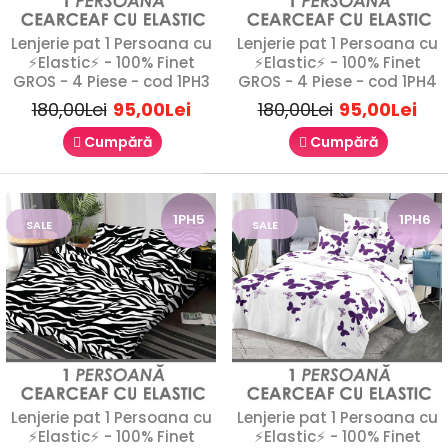
Lenjerie pat 1 Persoana cu
Lenjerie pat 1 Persoana cu
SALE
⚡Elastic⚡ - 100% Finet
⚡Elastic⚡ - 100% Finet
GROS - 4 Piese - cod 1PH3
GROS - 4 Piese - cod 1PH4
1P3
180,00Lei
95,00Lei
180,00Lei
95,00Lei
Cumpără
Cumpără
1PH5
1PH6
SALE
SALE
Lenjerie pat 1 Persoana cu
Lenjerie pat 1 Persoana cu
⚡Elastic⚡ - 100% Finet
⚡Elastic⚡ - 100% Finet