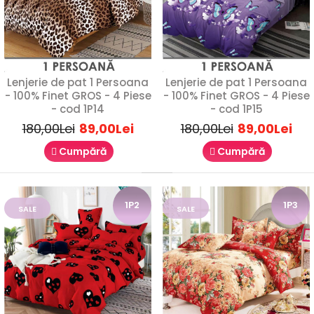
Lenjerie de pat 1 Persoana
Lenjerie de pat 1 Persoana
- 100% Finet GROS - 4 Piese
- 100% Finet GROS - 4 Piese
- cod 1P14
- cod 1P15
180,00Lei
89,00Lei
180,00Lei
89,00Lei
Cumpără
Cumpără
Lenjerie de pat 1 Persoana - 100% Finet GROS
1P2
1P3
SALE
SALE
- 4 Piese - cod 1P10
89,00Lei
180,00Lei