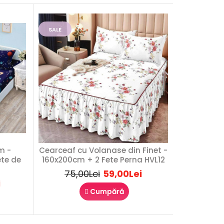
SALE
SALE
m -
Cearceaf cu Volanase din Finet -
Hus
ete de
160x200cm + 2 Fete Perna HVL12
Elasti
2 F
75,00Lei
59,00Lei
i
Cumpără