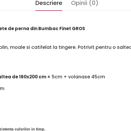
Descriere
Opinii (0)
fete de perna din Bumbac Finet GROS
plin, moale si catifelat la tingere. Potrivit pentru o s
± 5cm + volanase 45cm
saltea de 160x200 cm
cm
stenta culorilor in timp.