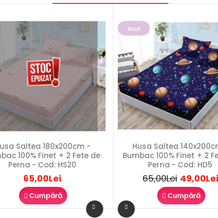
SALE
usa Saltea 180x200cm -
Husa Saltea 140x200c
bac 100% Finet + 2 Fete de
Bumbac 100% Finet + 2 F
Perna - Cod: HS20
Perna - Cod: HD5
65,00Lei
65,00Lei
49,00Le
Cumpără
Cumpără