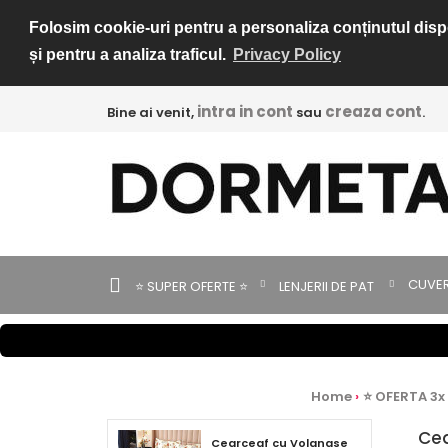
Folosim cookie-uri pentru a personaliza conținutul dispon
și pentru a analiza traficul.
Privacy Policy
intra in cont
creaza cont
Bine ai venit,
sau
.
CUVER
⭐ SUPER OFERTE ⭐
LENJERII DE PAT
Home
⭐ OFERTA 3x
Cea
Cearceaf cu Volanase