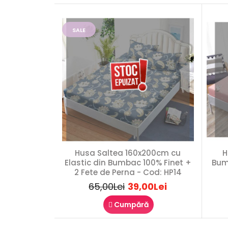
SALE
Husa Saltea 160x200cm cu
H
Elastic din Bumbac 100% Finet +
Bum
2 Fete de Perna - Cod: HP14
65,00Lei
39,00Lei
Cumpără