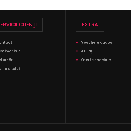
ERVICII CLIENŢI
EXTRA
ontact
Vouchere cadou
estimonials
Afiliaţi
eturnări
Oferte speciale
rta sitului