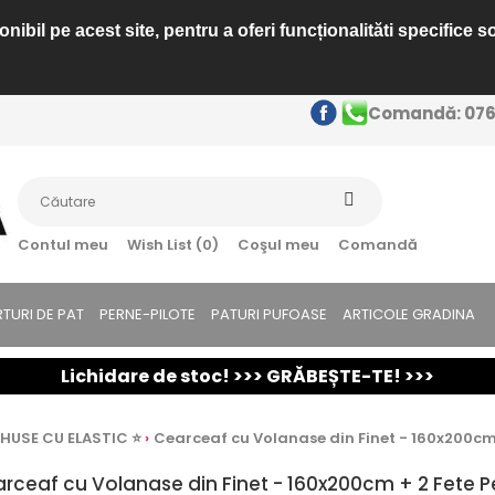
ibil pe acest site, pentru a oferi funcționalităti specifice s
Comandă: 0763
Contul meu
Wish List (0)
Coşul meu
Comandă
TURI DE PAT
PERNE-PILOTE
PATURI PUFOASE
ARTICOLE GRADINA
Lichidare de stoc! >>> GRĂBEȘTE-TE! >>>
 HUSE CU ELASTIC ⭐
Cearceaf cu Volanase din Finet - 160x200cm 
rceaf cu Volanase din Finet - 160x200cm + 2 Fete P