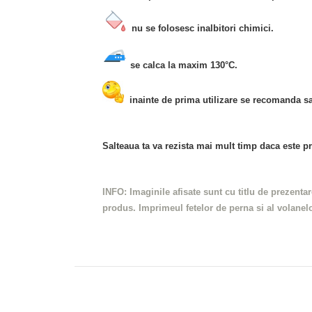
nu se folosesc inalbitori chimici.
se calca la maxim 130°C.
inainte de prima utilizare se recomanda sa
Salteaua ta va rezista mai mult timp daca este pr
INFO:
Imaginile afisate sunt cu titlu de prezenta
produs.
Imprimeul fetelor de perna si al volanelor