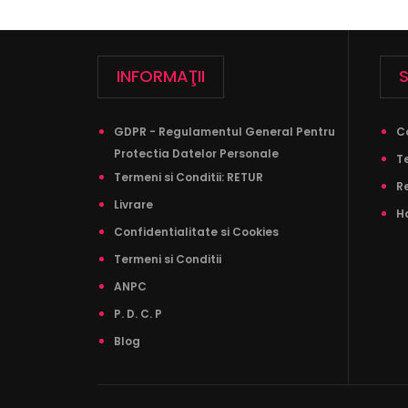
INFORMAŢII
S
GDPR - Regulamentul General Pentru
C
Protectia Datelor Personale
T
Termeni si Conditii: RETUR
R
Livrare
Ha
Confidentialitate si Cookies
Termeni si Conditii
ANPC
P. D. C. P
Blog