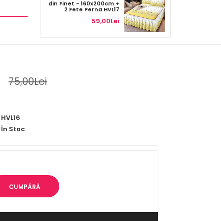
din Finet - 160x200cm +
2 Fete Perna HVL17
59,00Lei
75,00Lei
HVL16
În Stoc