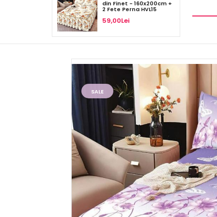
din Finet - 160x200cm +
2 Fete Perna HVL15
59,00Lei
SALE