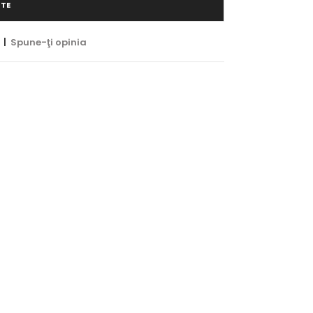
ITE
|
Spune-ţi opinia