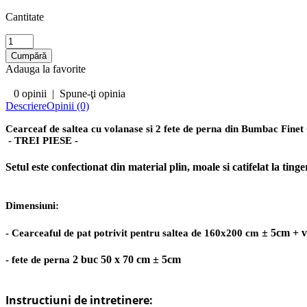
Cantitate
Adauga la favorite
0 opinii
|
Spune-ţi opinia
Descriere
Opinii (0)
Cearceaf de saltea cu volanase si 2 fete de perna din Bumbac Fin
- TREI PIESE -
Setul este confectionat din material plin, moale si catifelat la ti
Dimensiuni:
± 5cm + 
- Cearceaful de pat potrivit pentru saltea de 160x200 cm
2 buc 50 x 70 cm ± 5cm
- fete de perna
Instructiuni de intretinere: