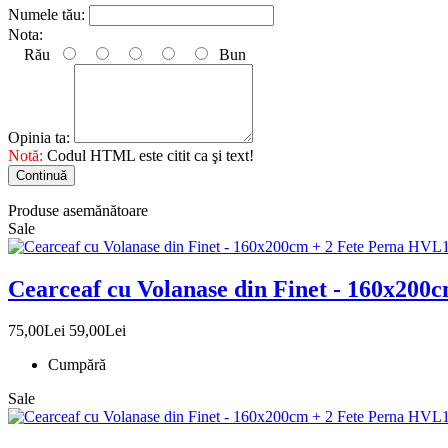
Numele tău:
Nota:
Rău
Bun
Opinia ta:
Notă:
Codul HTML este citit ca şi text!
Continuă
Produse asemănătoare
Sale
Cearceaf cu Volanase din Finet - 160x200
75,00Lei
59,00Lei
Cumpără
Sale