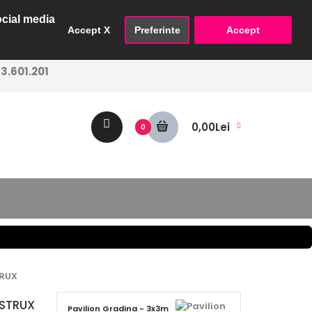
ocial media
Accept X
Preferinte
Accept
.601.201
0,00Lei
0
TRUX
ASTRUX
Pavilion Gradina - 3x3m