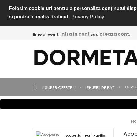
Folosim cookie-uri pentru a personaliza conținutul dispon
și pentru a analiza traficul.
Privacy Policy
intra in cont
creaza cont
Bine ai venit,
sau
.
CUVER
⭐ SUPER OFERTE ⭐
LENJERII DE PAT
H
Acop
Acoperis Textil Pavilion