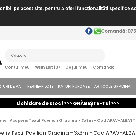
ibil pe acest site, pentru a oferi funcționalităti specifice s
Comandă: 0763
Contul meu
Wish List (0)
Coşul meu
Comandă
TURI DE PAT
PERNE-PILOTE
PATURI PUFOASE
ARTICOLE GRADINA
Lichidare de stoc! >>> GRĂBEȘTE-TE! >>>
ome
Acoperis Textil Pavilion Gradina - 3x3m - Cod APAV-ALBAS
eris Textil Pavilion Gradina - 3x3m - Cod APAV-ALB