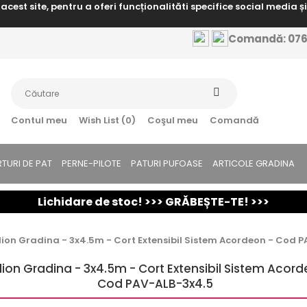
cest site, pentru a oferi funcționalităti specifice social media ș
Comandă: 0763
Contul meu
Wish List (0)
Coşul meu
Comandă
TURI DE PAT
PERNE-PILOTE
PATURI PUFOASE
ARTICOLE GRADINA
Lichidare de stoc! >>> GRĂBEȘTE-TE! >>>
lion Gradina - 3x4.5m - Cort Extensibil Sistem Acordeon - Cod 
lion Gradina - 3x4.5m - Cort Extensibil Sistem Acord
Cod PAV-ALB-3x4.5