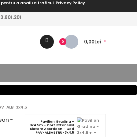
i pentru a analiza traficul.
Privacy Policy
.601.201
0,00Lei
0
PAV-ALB-3x4.5
eon -
Pavilion Gradina -
3x4.5m - Cort Extensibil
Sistem Acordeon - Cod
PAV-ALBASTRU-3x4.5