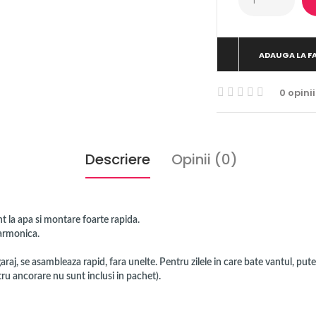
ADAUGA LA F
0 opinii
Descriere
Opinii (0)
nt la apa si montare foarte rapida.
harmonica.
raj, se asambleaza rapid, fara unelte. Pentru zilele in care bate vantul, putet
u ancorare nu sunt inclusi in pachet).