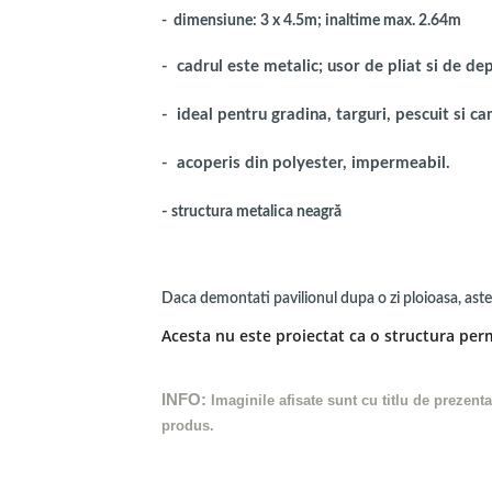
-
dimensiune: 3 x 4.5m; inaltime max. 2.64m
- cadrul este metalic; usor de pliat si de de
- ideal pentru gradina, targuri, pescuit si c
- acoperis din polyester, impermeabil.
-
structura metalica neagră
Daca demontati pavilionul dupa o zi ploioasa, astepta
Acesta nu este proiectat ca o structura perm
INFO:
Imaginile afisate sunt cu titlu de prezent
produs.