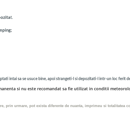
pozita
t.
amping;
ti intai sa se usuce bine, apoi strangeti-l si depozitati-l intr-un loc ferit d
anenta si nu este recomandat sa fie utilizat in conditii meteorol
are, prin urmare, pot exista diferente de nuanta, imprimeu si totalitatea 