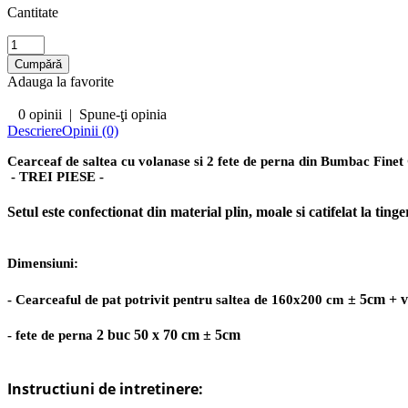
Cantitate
Adauga la favorite
0 opinii
|
Spune-ţi opinia
Descriere
Opinii (0)
Cearceaf de saltea cu volanase si 2 fete de perna din Bumbac Fin
- TREI PIESE -
Setul este confectionat din material plin, moale si catifelat la ti
Dimensiuni:
± 5cm + 
- Cearceaful de pat potrivit pentru saltea de 160x200 cm
2 buc 50 x 70 cm ± 5cm
- fete de perna
Instructiuni de intretinere: