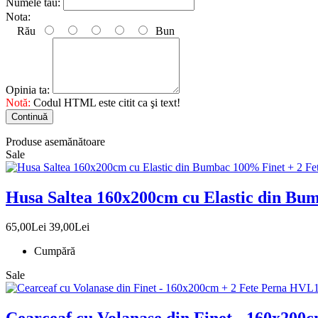
Numele tău:
Nota:
Rău
Bun
Opinia ta:
Notă:
Codul HTML este citit ca şi text!
Continuă
Produse asemănătoare
Sale
Husa Saltea 160x200cm cu Elastic din Bu
65,00Lei
39,00Lei
Cumpără
Sale