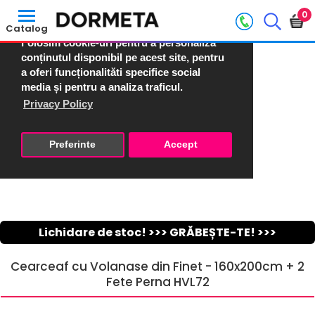
Accept X
0
Catalog
Folosim cookie-uri pentru a personaliza
conținutul disponibil pe acest site, pentru
a oferi funcționalităti specifice social
media și pentru a analiza traficul.
Privacy Policy
Preferinte
Accept
Lichidare de stoc! >>> GRĂBEȘTE-TE! >>>
Cearceaf cu Volanase din Finet - 160x200cm + 2
Fete Perna HVL72