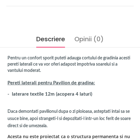
Descriere
Opinii (0)
Pentru un confort sporit puteti adauga cortului de gradinia acesti
pereti laterali ce va vor oferi adapost impotriva soarelui si a
vantului moderat.
Pereti laterali pentru Pavilion de gradina:
- laterare textile 12m (acopera 4 laturi)
Daca demontati pavilionul dupa o zi ploioasa, asteptati intai sa se
usuce bine, apoi strangeti-l si depozitati-l intr-un loc ferit de soare
direct si de umezeala.
Acesta nu este proiectat ca o structura permanenta si nu