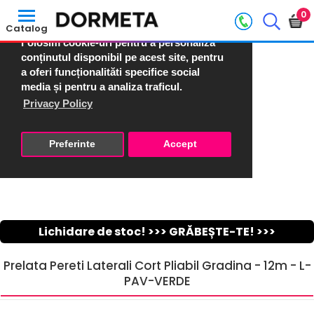
Accept X
0
Catalog
Folosim cookie-uri pentru a personaliza
conținutul disponibil pe acest site, pentru
a oferi funcționalităti specifice social
media și pentru a analiza traficul.
Privacy Policy
Preferinte
Accept
Lichidare de stoc! >>> GRĂBEȘTE-TE! >>>
Prelata Pereti Laterali Cort Pliabil Gradina - 12m - L-
PAV-VERDE